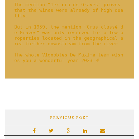
The mention “1er cru de Graves” proves 
that the wines were already of high qua
lity.

But in 1959, the mention “Crus classé d
e Graves” was only reserved for a few p
roperties located in the geographical a
rea further downstream from the river.

The whole Vignobles De Maxime team wish
es you a wonderful year 2023 🎉

PREVIOUS POST