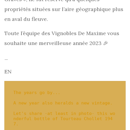
propriétés situées sur l’aire géographique plus
en aval du fleuve.
Toute l’équipe des Vignobles De Maxime vous
souhaite une merveilleuse année 2023 🎉
_
EN
The years go by...

A new year also heralds a new vintage.

Let's share -at least in photo- this wo
nderful bottle of Tourteau Chollet 194
7.
