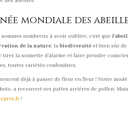
 des abeilles.
ée mondiale des abeille
us sommes nombreux à avoir oubliée, c’est que
l’abei
rvation de la nature
, la
biodiversité
et bien sûr d
ur tirer la sonnette d’alarme et faire prendre consci
es, toutes variétés confondues.
encent déjà à passer de fleur en fleur ! Notre modèl
oto, a recouvert ses pattes arrières de pollen. Mai
epres.fr
!