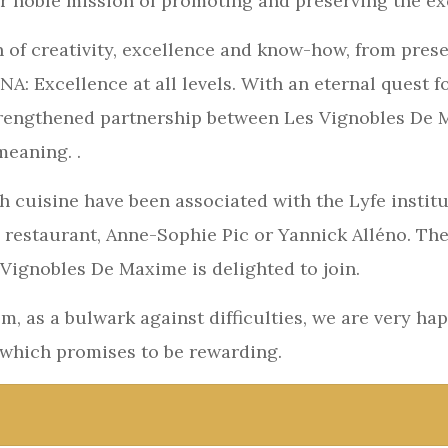
 noble mission of promoting and preserving the exc
 of creativity, excellence and know-how, from prese
A: Excellence at all levels. With an eternal quest f
trengthened partnership between Les Vignobles De M
 meaning. .
h cuisine have been associated with the Lyfe institu
 restaurant, Anne-Sophie Pic or Yannick Alléno. Thes
Vignobles De Maxime is delighted to join.
, as a bulwark against difficulties, we are very ha
n which promises to be rewarding.