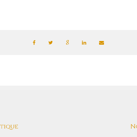
tique
N